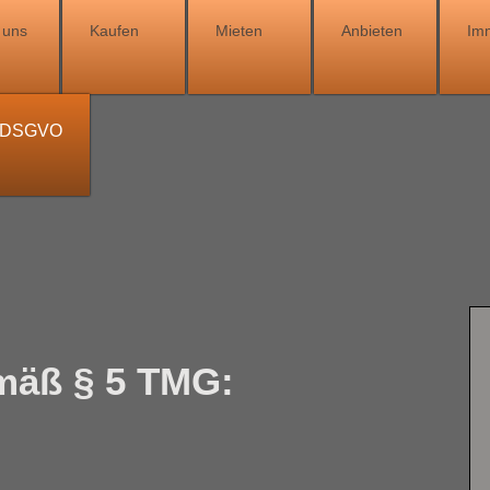
 uns
Kaufen
Mieten
Anbieten
Im
/ DSGVO
mäß § 5 TMG: