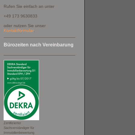
Rufen Sie einfach an unter
+49 173 9630833
oder nutzen Sie unser
Kontaktformular
.
Bürozeiten nach Vereinbarung
Zertifizierter
Sachverständiger für
Immobilienbewertung